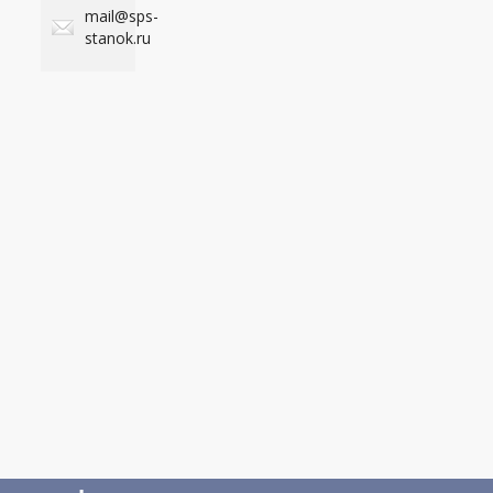
mail@sps-
stanok.ru