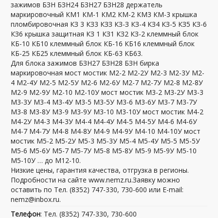
зажимов БЗН БЗН24 БЗН27 БЗН28 держатель
маркировочный КМ1 КМ-1 КМ2 КМ-2 КМ3 КМ-3 крышка
пломбировочная КЗ 3 КЗ3 КЗЗ КЗ-З КЗ-4 КЗ4 КЗ-5 КЗ5 КЗ-6
КЗ6 крышка защитная КЗ 1 КЗ1 КЗ2 КЗ-2 клеммный блок
КБ-10 КБ10 клеммный блок КБ-16 КБ16 клеммный блок
КБ-25 КБ25 клеммный блок КБ-63 КБ63.
Для блока зажимов БЗН27 БЗН28 БЗН бирка
маркировочная мост мостик М2-2 М2-2У М2-3 М2-3У М2-
4 М2-4У М2-5 М2-5У М2-6 М2-6У М2-7 М2-7У М2-8 М2-8У
М2-9 М2-9У М2-10 М2-10У мост мостик М3-2 М3-2У М3-3
М3-3У М3-4 М3-4У М3-5 М3-5У М3-6 М3-6У М3-7 М3-7У
М3-8 М3-8У М3-9 М3-9У М3-10 М3-10У мост мостик М4-2
М4-2У М4-3 М4-3У М4-4 М4-4У М4-5 М4-5У М4-6 М4-6У
М4-7 М4-7У М4-8 М4-8У М4-9 М4-9У М4-10 М4-10У мост
мостик М5-2 М5-2У М5-3 М5-3У М5-4 М5-4У М5-5 М5-5У
М5-6 М5-6У М5-7 М5-7У М5-8 М5-8У М5-9 М5-9У М5-10
М5-10У … до М12-10.
Низкие цены, гарантия качества, отгрузка в регионы.
Подробности на сайте www.nemz.ru.Заявку можно
оставить по Тел. (8352) 747-330, 730-600 или E-mail:
nemz@inbox.ru.
Телефон
: Тел. (8352) 747-330, 730-600