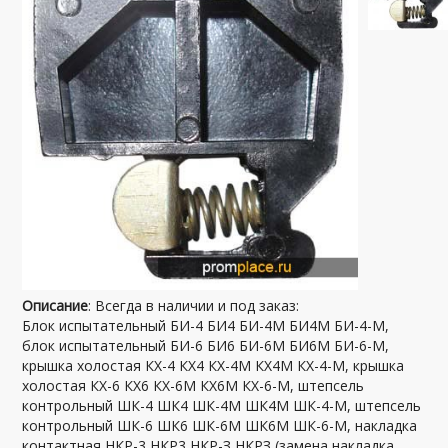
Описание
: Всегда в наличии и под заказ:
Блок испытательный БИ-4 БИ4 БИ-4М БИ4М БИ-4-М,
блок испытательный БИ-6 БИ6 БИ-6М БИ6М БИ-6-М,
крышка холостая КХ-4 КХ4 КХ-4М КХ4М КХ-4-М, крышка
холостая КХ-6 КХ6 КХ-6М КХ6М КХ-6-М, штепсель
контрольный ШК-4 ШК4 ШК-4М ШК4М ШК-4-М, штепсель
контрольный ШК-6 ШК6 ШК-6М ШК6М ШК-6-М, накладка
контактная НКР-3 НКР3 НКР-З НКРЗ (замена накладка