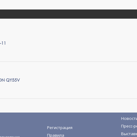
-11
ON QY55V
Новост
Пресс-р
Регистрация
Выстав
Правила
орудование,