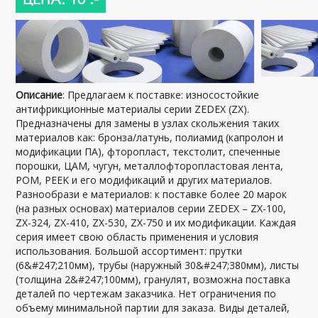
Описание
: Предлагаем к поставке: износостойкие
антифрикционные материалы серии ZEDEX (ZX).
Предназначены для замены в узлах скольжения таких
материалов как: бронза/латунь, полиамид (капролон и
модификации ПА), фторопласт, текстолит, спеченные
порошки, ЦАМ, чугун, металлофторопластовая лента,
POM, PEEK и его модификаций и других материалов.
Разнообрази е материалов: к поставке более 20 марок
(на разных основах) материалов серии ZEDEX – ZX-100,
ZX-324, ZX-410, ZX-530, ZX-750 и их модификации. Каждая
серия имеет свою область применения и условия
использования. Большой ассортимент: прутки
(6&#247;210мм), трубы (наружный 30&#247;380мм), листы
(толщина 2&#247;100мм), гранулят, возможна поставка
деталей по чертежам заказчика. Нет ограничения по
объему минимальной партии для заказа. Виды деталей,