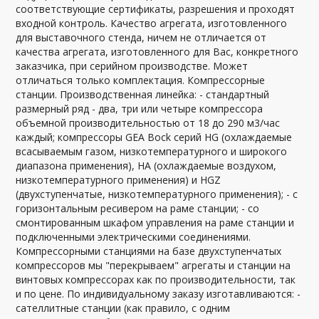
соответствующие сертификаты, разрешения и проходят
входной контроль. Качество агрегата, изготовленного
для выставочного стенда, ничем не отличается от
качества агрегата, изготовленного для Вас, конкретного
заказчика, при серийном производстве. Может
отличаться только комплектация. Компрессорные
станции. Производственная линейка: - стандартный
размерный ряд - два, три или четыре компрессора
объемной производительностью от 18 до 290 м3/час
каждый; компрессоры GEA Bock серий HG (охлаждаемые
всасываемым газом, низкотемпературного и широкого
диапазона применения), HA (охлаждаемые воздухом,
низкотемпературного применения) и HGZ
(двухступенчатые, низкотемпературного применения); - с
горизонтальным ресивером на раме станции; - со
смонтированным шкафом управления на раме станции и
подключенными электрическими соединениями.
Компрессорными станциями на базе двухступенчатых
компрессоров мы "перекрываем" агрегаты и станции на
винтовых компрессорах как по производительности, так
и по цене. По индивидуальному заказу изготавливаются: -
сателлитные станции (как правило, с одним