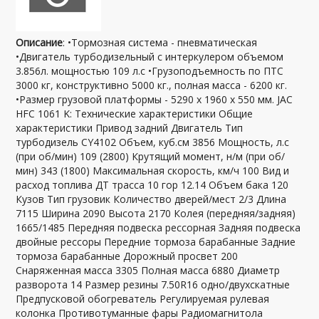
Описание
: •Тормозная система - пневматическая
•Двигатель турбодизельный с интеркулером объемом
3.856л. мощностью 109 л.с •Грузоподъемность по ПТС
3000 кг, конструктивно 5000 кг., полная масса - 6200 кг.
•Размер грузовой платформы - 5290 х 1960 х 550 мм. JAC
HFC 1061 K: Технические характеристики Общие
характеристики Привод задний Двигатель Тип
турбодизель CY4102 Объем, куб.см 3856 Мощность, л.с
(при об/мин) 109 (2800) Крутящий момент, н/м (при об/
мин) 343 (1800) Максимальная скорость, км/ч 100 Вид и
расход топлива ДТ трасса 10 гор 12.14 Объем бака 120
Кузов Тип грузовик Количество дверей/мест 2/3 Длина
7115 Ширина 2090 Высота 2170 Колея (передняя/задняя)
1665/1485 Передняя подвеска рессорная Задняя подвеска
двойные рессоры Передние тормоза барабанные Задние
тормоза барабанные Дорожный просвет 200
Снаряженная масса 3305 Полная масса 6880 Диаметр
разворота 14 Размер резины 7.50R16 одно/двухскатные
Предпусковой обогреватель Регулируемая рулевая
колонка Противотуманные фары Радиомагнитола