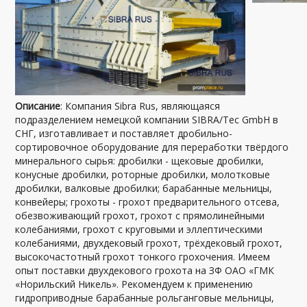
Описание
: Компания Sibra Rus, являющаяся
подразделением немецкой компании SIBRA/Tec GmbH в
СНГ, изготавливает и поставляет дробильно-
сортировочное оборудование для переработки твёрдого
минерального сырья: дробилки - щековые дробилки,
конусные дробилки, роторные дробилки, молотковые
дробилки, валковые дробилки; барабанные мельницы,
конвейеры; грохоты - грохот предварительного отсева,
обезвоживающий грохот, грохот с прямолинейными
колебаниями, грохот с круговыми и эллептическими
колебаниями, двухдековый грохот, трёхдековый грохот,
высокочастотный грохот тонкого грохочения. Имеем
опыт поставки двухдекового грохота на ЗФ ОАО «ГМК
«Норильский Никель». Рекомендуем к применению
гидроприводные барабанные рольганговые мельницы,