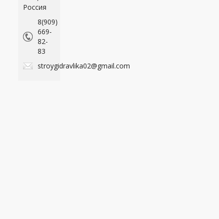
Россия
8(909)
669-
82-
83
stroygidravlika02@gmail.com