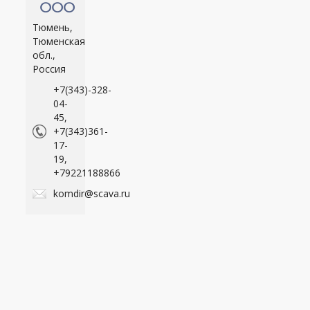
ООО
Тюмень,
Тюменская
обл.,
Россия
+7(343)-328-
04-
45,
+7(343)361-
17-
19,
+79221188866
komdir@scava.ru