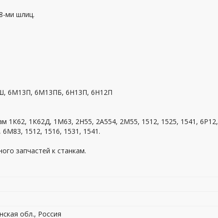
8-ми шлиц.
Ш, 6М13П, 6М13ПБ, 6Н13П, 6Н12П
м 1К62, 1К62Д, 1М63, 2Н55, 2А554, 2М55, 1512, 1525, 1541, 6Р12,
 6М83, 1512, 1516, 1531, 1541.
ого запчастей к станкам.
нская обл., Россия