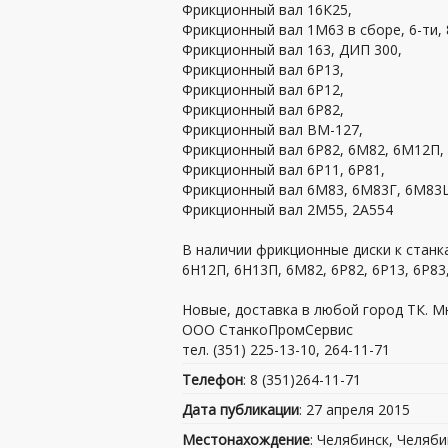
Фрикционный вал 16К25,
Фрикционный вал 1М63 в сборе, 6-ти, 
Фрикционный вал 163, ДИП 300,
Фрикционный вал 6Р13,
Фрикционный вал 6Р12,
Фрикционный вал 6Р82,
Фрикционный вал ВМ-127,
Фрикционный вал 6Р82, 6М82, 6М12П,
Фрикционный вал 6Р11, 6Р81,
Фрикционный вал 6М83, 6М83Г, 6М83
Фрикционный вал 2М55, 2А554
В наличии фрикционные диски к станка
6Н12П, 6Н13П, 6М82, 6Р82, 6Р13, 6Р83,
Новые, доставка в любой город ТК. Мн
ООО СтанкоПромСервис
тел. (351) 225-13-10, 264-11-71
Телефон
: 8 (351)264-11-71
Дата публикации
: 27 апреля 2015
Местонахождение
: Челябинск, Челяби