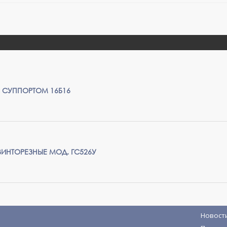
С СУППОРТОМ 16Б16
ВИНТОРЕЗНЫЕ МОД. ГС526У
Новост