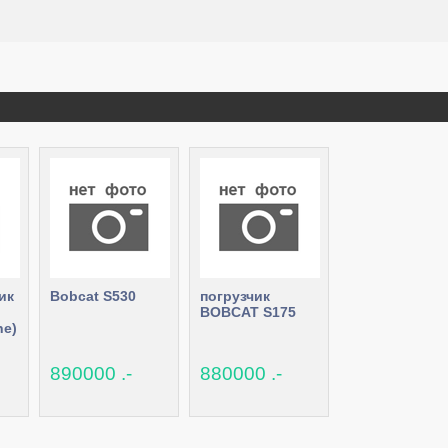
ик
Bobcat S530
погрузчик
BOBCAT S175
ne)
890000 .-
880000 .-