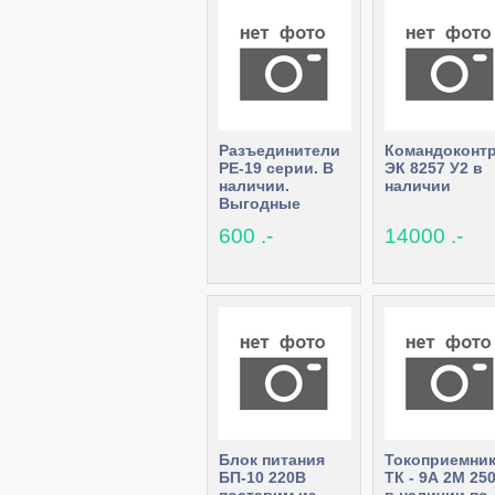
Разъединители
Командоконт
РЕ-19 серии. В
ЭК 8257 У2 в
наличии.
наличии
Выгодные
цены.
600 .-
14000 .-
Блок питания
Токоприемни
БП-10 220В
ТК - 9А 2М 25