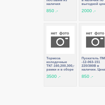
поставим из
в наличии по
наличия
выгодной цен
850 .-
2000 .-
Тормоза
Пускатель ПМ
колодочные
-12-063-151
ТКГ-160,200,300,400
220/380В в
рамки и в сборе
наличии. Цен
гидротолкателямс
снижена!
3500 .-
850 .-
ТЭ в наличии