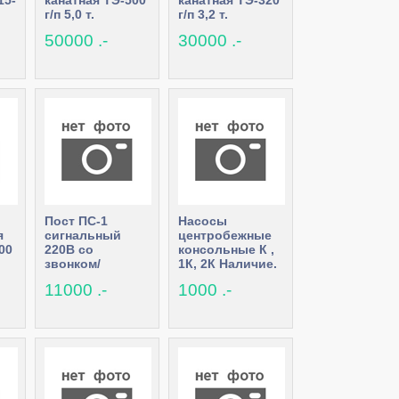
15-
канатная ТЭ-500
канатная ТЭ-320
г/п 5,0 т.
г/п 3,2 т.
Выгодные
50000 .-
30000 .-
цены.
Пост ПС-1
Насосы
я
сигнальный
центробежные
00
220В со
консольные К ,
звонком/
1К, 2К Наличие.
ревуном в
Выгодные цены
11000 .-
1000 .-
наличии