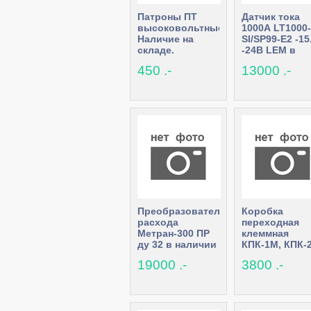
Патроны ПТ
Датчик тока
высоковольтные.
1000А LT1000-
Наличие на
SI/SP99-E2 -15.
складе.
-24В LEM в
наличии
450 .-
13000 .-
Преобразователь
Коробка
расхода
переходная
Метран-300 ПР
клеммная
ду 32 в наличии
КПК-1М, КПК-
КПК-2К в
19000 .-
3800 .-
наличии