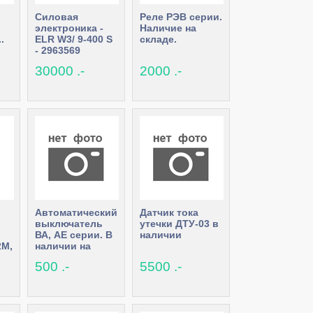
Силовая
Реле РЭВ серии.
электроника -
Наличие на
.
ELR W3/ 9-400 S
складе.
- 2963569
Phoenix contact
30000 .-
2000 .-
Автоматический
Датчик тока
выключатель
утечки ДТУ-03 в
ВА, АЕ серии. В
наличии
2М,
наличии на
складе
500 .-
5500 .-