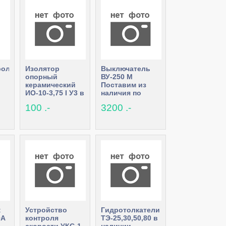
роллер
Изолятор
Выключатель
опорный
ВУ-250 М
керамический
Поставим из
ИО-10-3,75 I У3 в
наличия по
наличии
сниженной цене
100 .-
3200 .-
к
Устройство
Гидротолкатели
0А
контроля
ТЭ-25,30,50,80 в