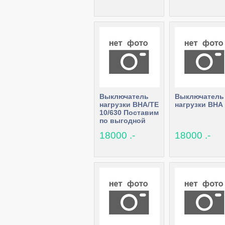
Выключатель
Выключатель
нагрузки ВНА/ТЕ
нагрузки ВНА
10/630 Поставим
по выгодной
цене в короткий
18000 .-
18000 .-
срок.