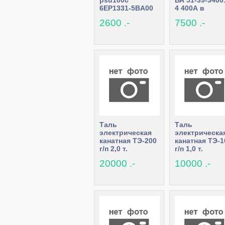
psu100c
ВА 51-39-3400
6EP1331-5BA00
4 400А в
24 V/0.6A
наличии
2600 .-
7500 .-
Таль
Таль
электрическая
электрическа
канатная ТЭ-200
канатная ТЭ-1
г/п 2,0 т.
г/п 1,0 т.
20000 .-
10000 .-