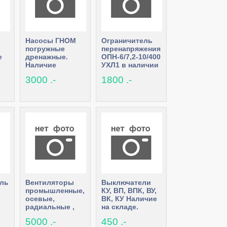
Насосы ГНОМ
Ограничитель
погружные
перенапряжения
е
дренажные.
ОПН-6/7,2-10/400
Наличие
УХЛ1 в наличии
3000 .-
1800 .-
ель
Вентиляторы
Выключатели
промышленные,
КУ, ВП, ВПК, ВУ,
осевые,
ВК, КУ Наличие
радиальные ,
на складе.
роллер
центробежные.
5000 .-
450 .-
Наличие и под