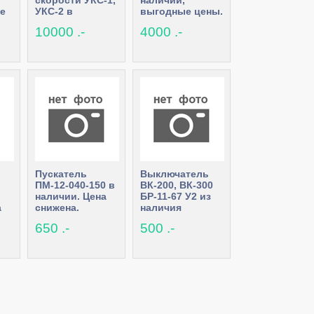
скорости УКС-1,
наличии,
е
УКС-2 в
выгодные цены.
наличии, низкие
10000 .-
4000 .-
цены
Пускатель
Выключатель
ПМ-12-040-150 в
ВК-200, ВК-300
наличии. Цена
БР-11-67 У2 из
а
снижена.
наличия
650 .-
500 .-