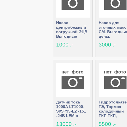
Насос
Насос для
центробежный
сточных масс
погружной ЭЦВ.
СМ. Выгодны
Выгодные
цены.
цены.
1000 .-
3000 .-
Датчик тока
Гидротолкат
1000А LT1000-
ТЭ, Тормоз
SI/SP99-E2 -15..
колодочный
-24В LEM в
ТКГ, ТКП,
наличии
Командоконт
13000 .-
5500 .-
ККТ