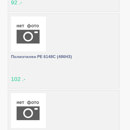
92 .-
Полиэтилен PE 6148C (486H3)
102 .-