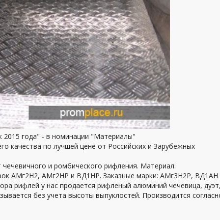
к 2015 года" - в номинации "Материалы"
го качества по лучшей цене от Российских и Зарубежных
 чечевичного и ромбического рифления. Материал:
ок АМг2Н2, АМг2НР и ВД1НР. Заказные марки: АМг3Н2Р, ВД1АН
бора рифлей у нас продается рифленый алюминий чечевица, дуэт
азывается без учета высоты выпуклостей. Производится согласн