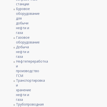
станции
Буровое
оборудование
для
добычи
нефти и
газа
Газовое
оборудование
Добыча
нефти и
газа
Нефтепереработка
и
производство
ГСМ
Транспортировка
и
хранение
нефти и
газа
Трубопроводная