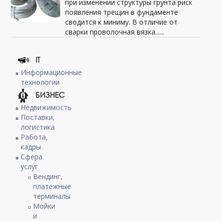
при изменении структуры грунта риск
появления трещин в фундаменте
сводится к миниму. В отличие от
сварки проволочная вязка......
IT
Информационные
технологии
БИЗНЕС
Недвижимость
Поставки,
логистика
Работа,
кадры
Сфера
услуг
Вендинг,
платежные
терминалы
Мойки
и