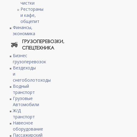
чистки
Рестораны
и кафе,
общепит
Финансы,
экономика
ГРУЗОПЕРЕВОЗКИ,
СПЕЦТЕХНИКА
Бизнес
грузоперевозок
Вездеходы
и
снегоболотоходы
Водный
транспорт
Грузовые
Автомобили
Ж/Д
транспорт
Навесное
оборудование
Пассажирский