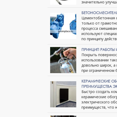
значительно улучша
БЕТОНОСМЕСИТЕЛ
Цементобетонная с
только от грамотно
процесса смешиван
используют специа
по принципу действи
ПРИНЦИП РАБОТЫ
Покрыть поверхнос
использовании тако
довольно широк, а
при ограниченном бю
КЕРАМИЧЕСКИЕ ОБ
ПРЕИМУЩЕСТВА Э
Быстро создать ко
керамические обог
электрического об
преимуществ, что не