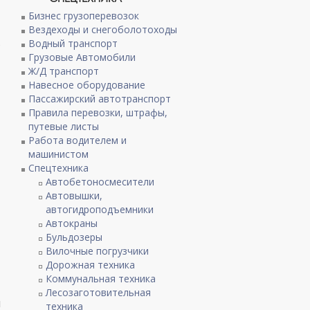
Бизнес грузоперевозок
Вездеходы и снегоболотоходы
в
Водный транспорт
Грузовые Автомобили
Ж/Д транспорт
Навесное оборудование
Пассажирский автотранспорт
Правила перевозки, штрафы,
путевые листы
Работа водителем и
машинистом
Спецтехника
Автобетоносмесители
Автовышки,
автогидроподъемники
Автокраны
Бульдозеры
Вилочные погрузчики
Дорожная техника
Коммунальная техника
Лесозаготовительная
я
техника