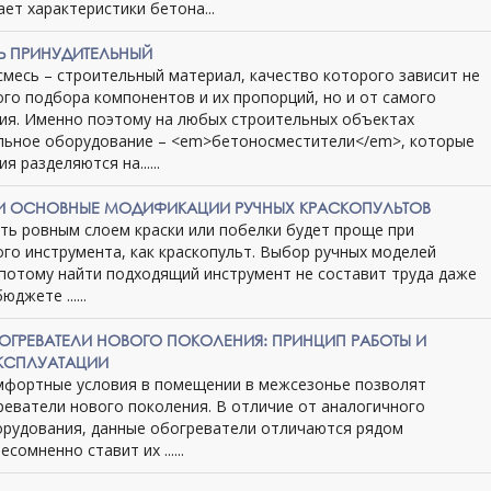
ет характеристики бетона...
Ь ПРИНУДИТЕЛЬНЫЙ
месь – строительный материал, качество которого зависит не
го подбора компонентов и их пропорций, но и от самого
ия. Именно поэтому на любых строительных объектах
льное оборудование – <em>бетоносместители</em>, которые
я разделяются на......
 И ОСНОВНЫЕ МОДИФИКАЦИИ РУЧНЫХ КРАСКОПУЛЬТОВ
ть ровным слоем краски или побелки будет проще при
го инструмента, как краскопульт. Выбор ручных моделей
 потому найти подходящий инструмент не составит труда даже
джете ......
ОГРЕВАТЕЛИ НОВОГО ПОКОЛЕНИЯ: ПРИНЦИП РАБОТЫ И
КСПЛУАТАЦИИ
мфортные условия в помещении в межсезонье позволят
реватели нового поколения. В отличие от аналогичного
орудования, данные обогреватели отличаются рядом
сомненно ставит их ......